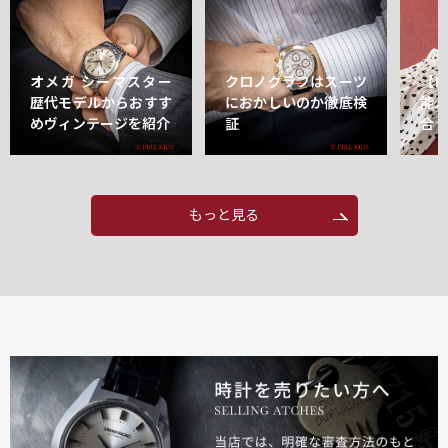
オメガ シーマスター
クロノグラフはスーツ
【
歴代モデルからおすす
におかしいのか徹底検
能
めヴィンテージを紹介
証
合
もっと見る