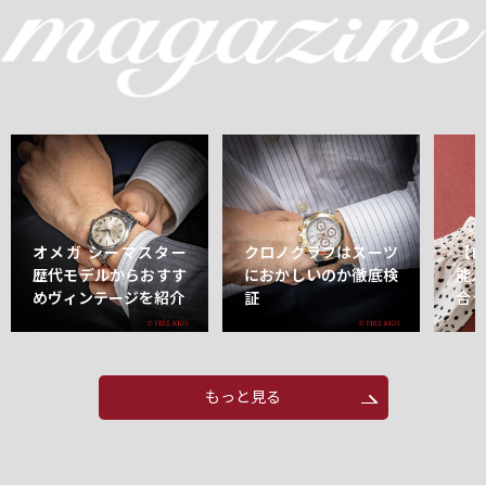
オメガ シーマスター
クロノグラフはスーツ
【
歴代モデルからおすす
におかしいのか徹底検
能
めヴィンテージを紹介
証
合
もっと見る