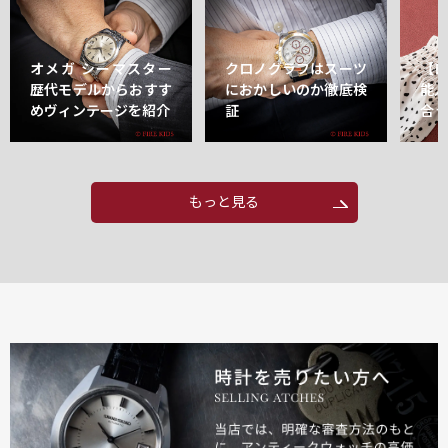
オメガ シーマスター
クロノグラフはスーツ
【
歴代モデルからおすす
におかしいのか徹底検
能
めヴィンテージを紹介
証
合
もっと見る