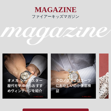
MAGAZINE
ファイアーキッズマガジン
オメガ シーマスター
クロノグラフはスーツ
【
歴代モデルからおすす
におかしいのか徹底検
能
めヴィンテージを紹介
証
合