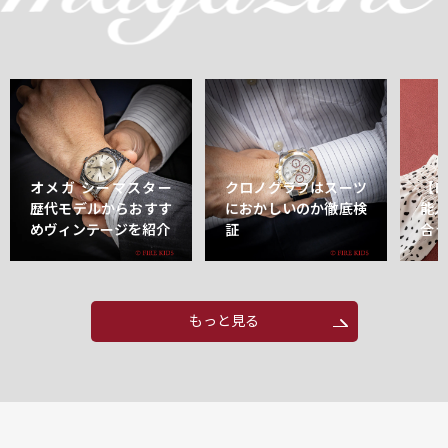
オメガ シーマスター
クロノグラフはスーツ
【
歴代モデルからおすす
におかしいのか徹底検
能
めヴィンテージを紹介
証
合
もっと見る