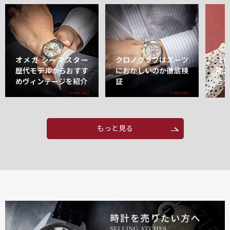
オメガ シーマスター
クロノグラフはスーツ
【
歴代モデルからおすす
におかしいのか徹底検
能
めヴィンテージを紹介
証
合
もっと見る