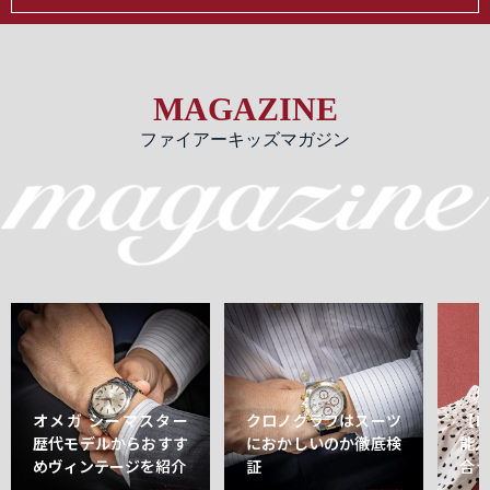
MAGAZINE
ファイアーキッズマガジン
オメガ シーマスター
クロノグラフはスーツ
【
歴代モデルからおすす
におかしいのか徹底検
能
めヴィンテージを紹介
証
合