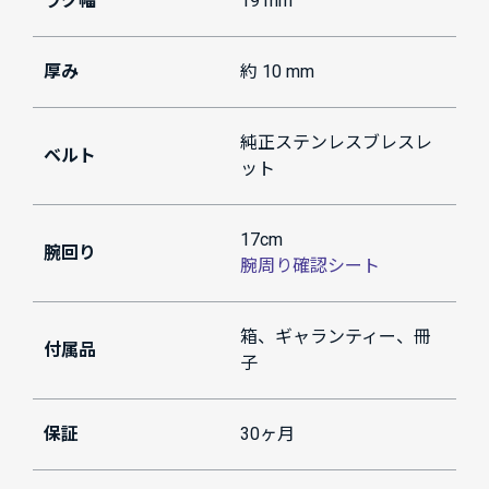
ラグ幅
19 mm
厚み
約 10 mm
純正ステンレスブレスレ
ベルト
ット
17cm
腕回り
腕周り確認シート
箱、ギャランティー、冊
付属品
子
保証
30ヶ月