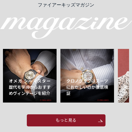
ファイアーキッズマガジン
オメガ シーマスター
クロノグラフはスーツ
【
歴代モデルからおすす
におかしいのか徹底検
能
めヴィンテージを紹介
証
合
もっと見る