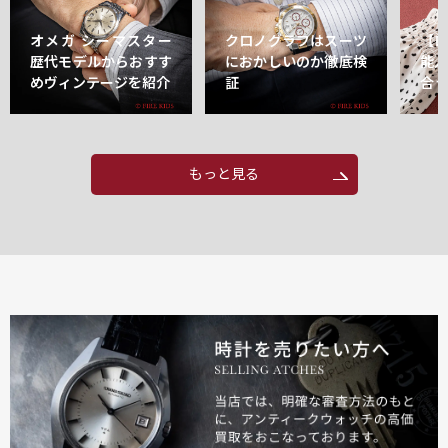
オメガ シーマスター
クロノグラフはスーツ
【
歴代モデルからおすす
におかしいのか徹底検
能
めヴィンテージを紹介
証
合
もっと見る