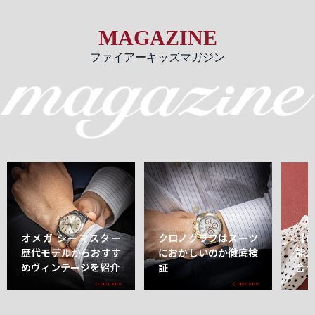
MAGAZINE
ファイアーキッズマガジン
オメガ シーマスター
クロノグラフはスーツ
【
歴代モデルからおすす
におかしいのか徹底検
能
めヴィンテージを紹介
証
合