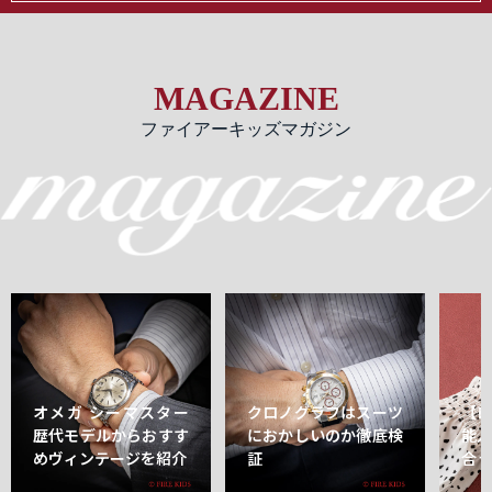
MAGAZINE
ファイアーキッズマガジン
オメガ シーマスター
クロノグラフはスーツ
【
歴代モデルからおすす
におかしいのか徹底検
能
めヴィンテージを紹介
証
合