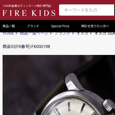
1995年創業のヴィンテージ時計専門店
商品一覧
ブランド
Special Price
時計を売りたい方へ
HOME
商品一覧ページ
ブランド
オメガ
オメガ SEAM
商品ID(FK番号):FK000198