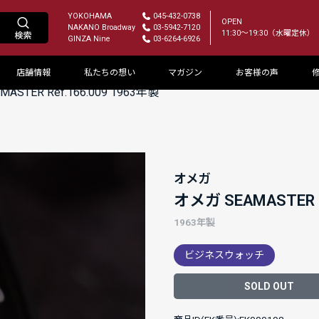
YOKOHAMA
045-432-0738
OPEN
NAKANO Broadway
03-5942-7120
11:30～19:30（水曜定休）
GINZA Nine
03-6264-6926
店舗情報
私たちの想い
マガジン
お客様の声
ASTER Ref.166.009 1963年製
オメガ
オメガ SEAMASTER R
1963年製
ビジネスウォッチ
SOLD OUT