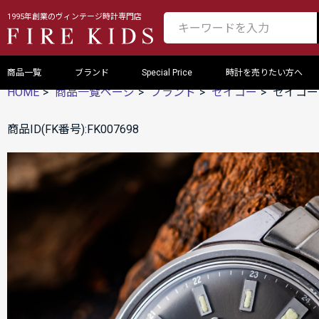
1995年創業のヴィンテージ時計専門店
商品一覧
ブランド
Special Price
時計を売りたい方へ
HOME
商品一覧ページ
ブランド
セイコー
セイコー
商品ID(FK番号):FK007698