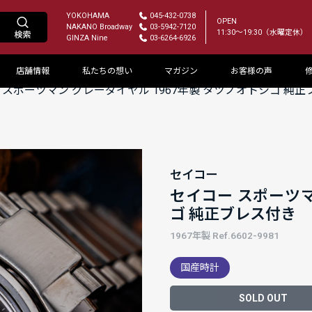
YOKOHAMA
045-432-0738
OPEN
NAKANO Broadway
03-5942-7120
11:30～19:30（水曜定休）
GINZA Nine
03-6264-6926
店舗情報
私たちの想い
マガジン
お客様の声
 スポーツマン グレーダイヤル 1967年製 タツノオトシゴ 純
セイコー
セイコー スポーツマ
ゴ 純正ブレス付き
1967年製 Ref.6602-9981
国産時計
SOLD OUT