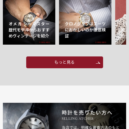
オメガ シーマスター
クロノグラフはスーツ
【
歴代モデルからおすす
におかしいのか徹底検
能
めヴィンテージを紹介
証
合
もっと見る