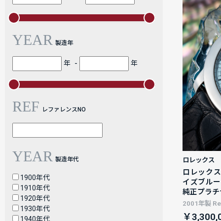
YEAR
製造年
-
年
年
REF
レファレンスNO
YEAR
製造年代
ロレックス
ロレックス チ
1900年代
イズブルー
1910年代
純正プラチナ
1920年代
2001年製 Ref
1930年代
￥3,300,
1940年代