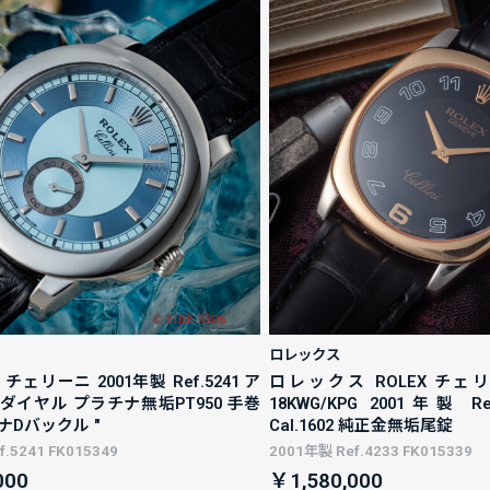
ロレックス
ェリーニ 2001年製 Ref.5241 ア
ロレックス ROLEX チェ
ダイヤル プラチナ無垢PT950 手巻
18KWG/KPG 2001年製 R
Dバックル "
Cal.1602 純正金無垢尾錠
.5241 FK015349
2001年製 Ref.4233 FK015339
000
￥1,580,000