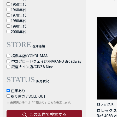
1950年代
1960年代
1970年代
1980年代
1990年代
2000年代
STORE
在庫店舗
横浜本店/YOKOHAMA
中野ブロードウェイ店/NAKANO Broadway
銀座ナイン店/GINZA Nine
STATUS
販売状況
在庫あり
取り置き / SOLD OUT
※ 未選択の場合は「在庫あり」のみを表示します。
ロレックス
ロレックス 
この条件で検索する
Ref.4083