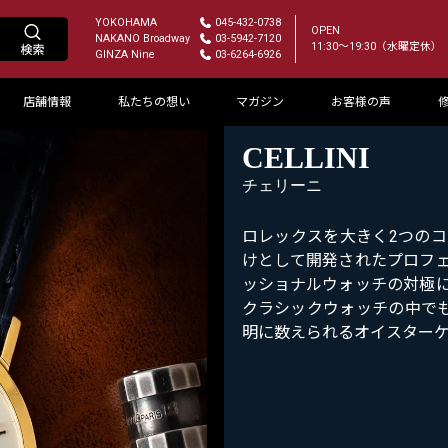
YOKOHAMA
045-432-0738
OPEN
NAKANO Broadway
03-5942-7120
11:30～19:30（水曜定休）
GINZA Nine
03-6264-6926
店舗情報
私たちの想い
マガジン
お客様の声
CELLINI
チェリーニ
ロレックスを大きく2つの
けとして開発されたプロフ
ッショナルウォッチの対極
クラシックウォッチの中で
明に数えられるオイスター