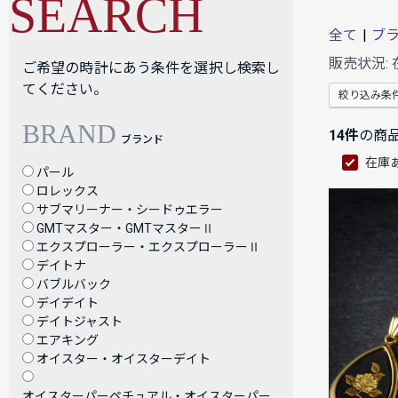
SEARCH
全て
|
ブ
販売状況:
ご希望の時計にあう条件を選択し検索し
てください。
絞り込み条
BRAND
14件
の商
ブランド
在庫
パール
ロレックス
サブマリーナー・シードゥエラー
GMTマスター・GMTマスターⅡ
エクスプローラー・エクスプローラーⅡ
デイトナ
バブルバック
デイデイト
デイトジャスト
エアキング
オイスター・オイスターデイト
オイスターパーペチュアル・オイスターパー