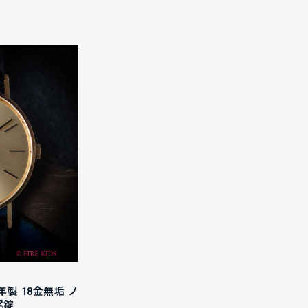
年製 18金無垢 ノ
尾錠