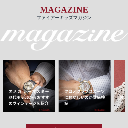
MAGAZINE
ファイアーキッズマガジン
オメガ シーマスター
クロノグラフはスーツ
【
歴代モデルからおすす
におかしいのか徹底検
能
めヴィンテージを紹介
証
合