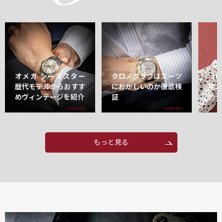
オメガ シーマスター
クロノグラフはスーツ
【
歴代モデルからおすす
におかしいのか徹底検
能
めヴィンテージを紹介
証
合
もっと見る